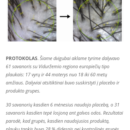
PROTOKOLAS
.
Šiame dvigubai aklame tyrime dalyvavo
61 savanoris su Viduržemio regiono europiečių tipo
plaukais: 17 vyrų ir 44 moterys nuo 18 iki 60 metų
amžiaus. Dalyviai atsitiktinai buvo suskirstyti į placebo ir
produkto grupes.
30 savanorių kasdien 6 mėnesius naudojo placebą, o 31
savanoris kasdien tepė losjoną ant galvos odos. Rezultatai
parodė, kad grupės, kasdien naudojusios produktą,
plaukų tankis buvo 28 % didesnis nei kontrolinės grupės