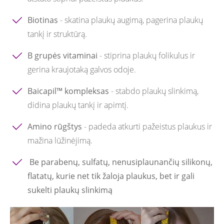
Biotinas
- skatina plaukų augimą, pagerina plaukų
tankį ir struktūrą.
B grupės vitaminai
- stiprina plaukų folikulus ir
gerina kraujotaką galvos odoje.
Baicapil™ kompleksas
- stabdo plaukų slinkimą,
didina plaukų tankį ir apimtį.
Amino rūgštys
- padeda atkurti pažeistus plaukus ir
mažina lūžinėjimą.
Be parabenų, sulfatų, nenusiplaunančių silikonų,
flatatų, kurie net tik žaloja plaukus, bet ir gali
sukelti plaukų slinkimą