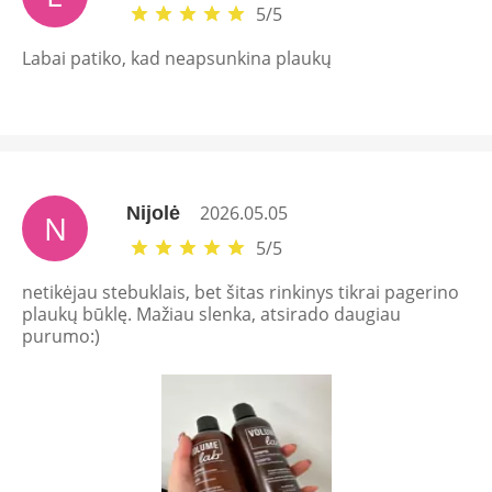
5
/
5
Labai patiko, kad neapsunkina plaukų
2026.05.05
Nijolė
N
5
/
5
netikėjau stebuklais, bet šitas rinkinys tikrai pagerino
plaukų būklę. Mažiau slenka, atsirado daugiau
purumo:)