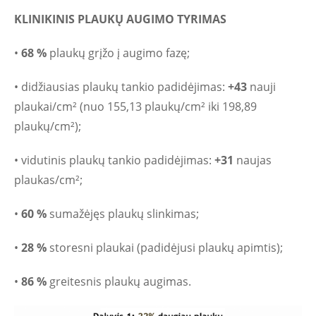
KLINIKINIS PLAUKŲ AUGIMO TYRIMAS
•
68 %
plaukų grįžo į augimo fazę;
• didžiausias plaukų tankio padidėjimas:
+43
nauji
plaukai/cm² (nuo 155,13 plaukų/cm² iki 198,89
plaukų/cm²);
• vidutinis plaukų tankio padidėjimas:
+31
naujas
plaukas/cm²;
•
60 %
sumažėjęs plaukų slinkimas;
•
28 %
storesni plaukai (padidėjusi plaukų apimtis);
•
86 %
greitesnis plaukų augimas.