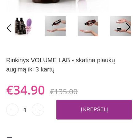
Rinkinys VOLUME LAB - skatina plaukų
augimą iki 3 kartų
€34.90
€135.00
-
+
Į KREPŠELĮ