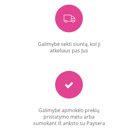
Galimybė sekti siuntą, kol ji
atkeliaus pas Jus
Galimybė apmokėti prekių
pristatymo metu arba
€34.90
sumokant iš anksto su Paysera
Į KREPŠELĮ
€135.00