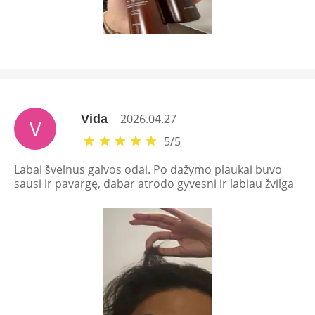
2026.04.27
Vida
V
5
/
5
Labai švelnus galvos odai. Po dažymo plaukai buvo
sausi ir pavargę, dabar atrodo gyvesni ir labiau žvilga