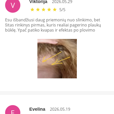
2026.05.29
Viktorija
V
5
/
5
Esu išbandžiusi daug priemonių nuo slinkimo, bet
šitas rinkinys pirmas, kuris realiai pagerino plaukų
būklę. Ypač patiko kvapas ir efektas po plovimo
2026.05.19
Evelina
E