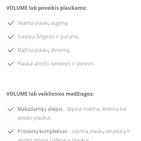
VOLUME lab poveikis plaukams:
Skatina plaukų augimą;
Suteikia žvilgesio ir purumo;
Mažina plaukų slinkimą;
Plaukai atrodo sveikesni ir storesni.
VOLUME lab veikliosios medžiagos:
Makadamijų aliejus
- stipriai maitina, drėkina bei
atstato plaukus.
Proteinų kompleksas
- stiprina plaukų struktūrą ir
atstato stipriai pažeistus plaukus.