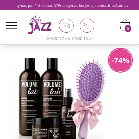
 per 1-2 dienas 📦Pristatymas kurjeriu į namus ir paštomatus 💵Apmokėjimas pr
0
I-IV 9.30-17 val. V 9.30-16 val.
-74%
-74%