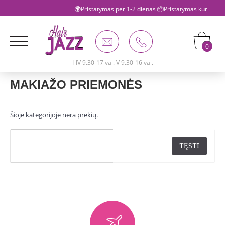
🌍Pristatymas per 1-2 dienas 📦Pristatymas kurjeriu 
0
I-IV 9.30-17 val. V 9.30-16 val.
MAKIAŽO PRIEMONĖS
Šioje kategorijoje nėra prekių.
TĘSTI